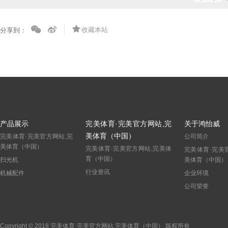
收藏本站
分享到：
产品展示
完美体育·完美官方网站,完
关于鸿怡威
美体育（中国）
完美体育·完美官方网站,完
公司简介
美体育（中国）
完美体育·完美官方网站,完美体
完美体育·完美
育（中国）
扫光机
美体育（中国）
行业资讯
机械配件
企业环境
公司荣誉
Copyright © 2018 完美体育·完美官方网站,完美体育（中国） 版权所有