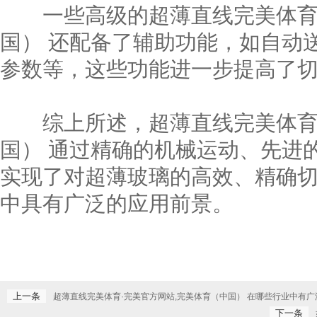
一些高级的超薄直线完美体育·
国） 还配备了辅助功能，如自动
参数等，这些功能进一步提高了
综上所述，超薄直线完美体育·
国） 通过精确的机械运动、先进
实现了对超薄玻璃的高效、精确
中具有广泛的应用前景。
上一条
超薄直线完美体育·完美官方网站,完美体育（中国） 在哪些行业中有广
下一条