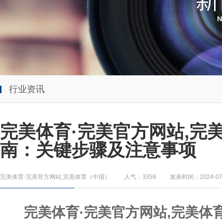
行业资讯
完美体育·完美官方网站,完
南：关键步骤及注意事项
完美体育·完美官方网站,完美体育（中国）
人气：3359
发表时间：2024-07
完美体育·完美官方网站,完美体