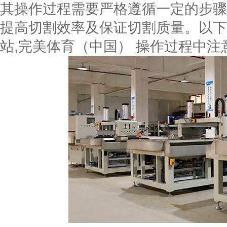
其操作过程需要严格遵循一定的步骤
提高切割效率及保证切割质量。以下
站,完美体育（中国） 操作过程中注