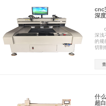
cn
深度
cn
深浅
的规
切割
什么
超白