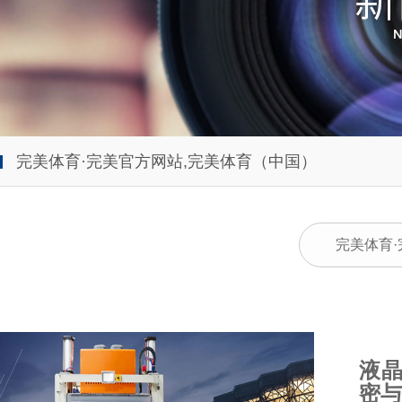
完美体育·完美官方网站,完美体育（中国）
完美体育·
液晶
密与