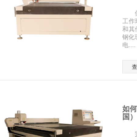
保护
工作
和其
钢化
电....
如何
国）
完美