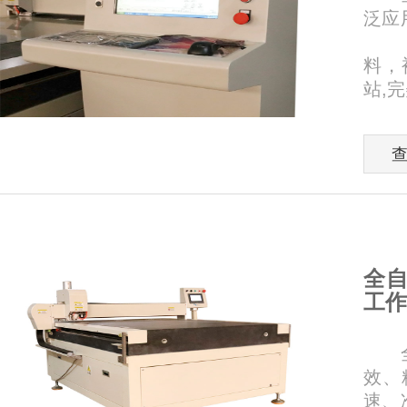
泛应
（1
料，
站,完
全自
工作
全自
效、
速、