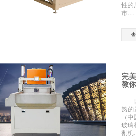
性的
市....
完美
教你
玻璃
熟的
（中
玻璃
割机..