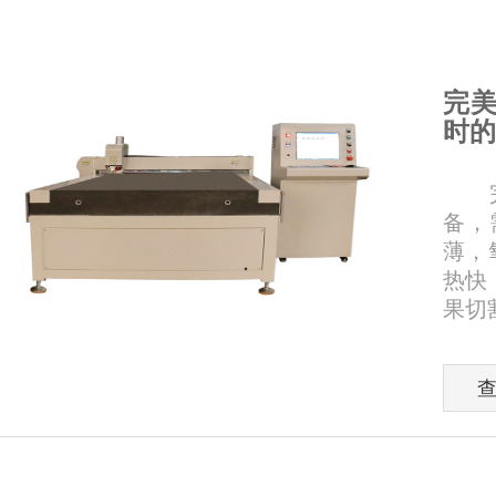
完美
时的
完美
备，
薄，
热快
果切割