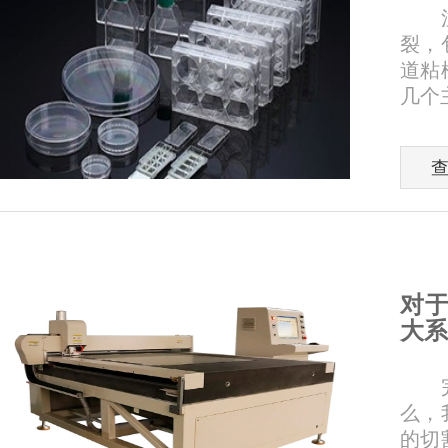
注塑
裂，
道粘
几个
对于
大系
完美
么，
的切