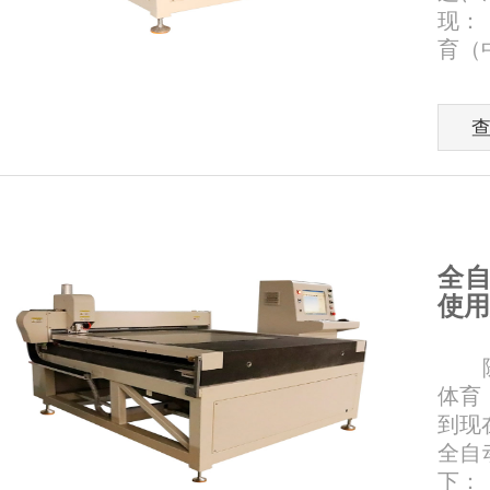
现：
育（中
全自
使用
随着
体育
到现
全自
下：