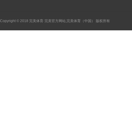
Copyright © 2018 完美体育·完美官方网站,完美体育（中国） 版权所有